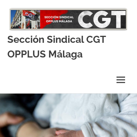
Sección Sindical CGT
OPPLUS Málaga
La
web
de
MENÚ
tu
comité
Saltar
de
empresa
al
contenido