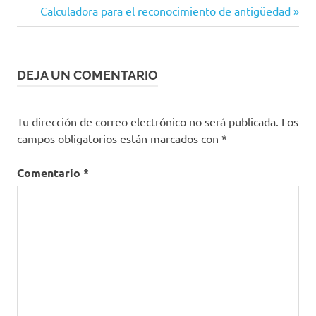
conciliación
anterior:
Siguiente
Calculadora para el reconocimiento de antigüedad
de
entrada:
enfermedad
menores
entradas
prestación
DEJA UN COMENTARIO
reducción
de
Tu dirección de correo electrónico no será publicada.
Los
jornada
campos obligatorios están marcados con
*
Comentario
*