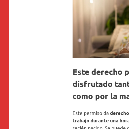
Este derecho 
disfrutado
tan
como por la m
Este permiso da
derecho
trabajo durante una hor
recién nacido. Se puede d