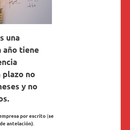
os una
n año
tiene
encia
n
plazo no
meses y no
os.
(
empresa por escrito
se
.
 de antelación)