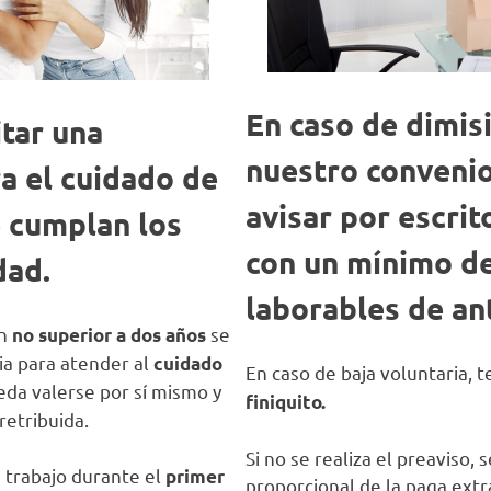
En caso de
dimis
itar
una
nuestro conveni
a el cuidado de
avisar
por escrit
 cumplan los
con un mínimo d
dad.
laborables de an
ón
se
no superior a dos años
ia para atender al
cuidado
En caso de baja voluntaria,
da valerse por sí mismo y
finiquito.
retribuida.
Si no se realiza el preaviso, 
 trabajo durante el
primer
proporcional de la paga extr