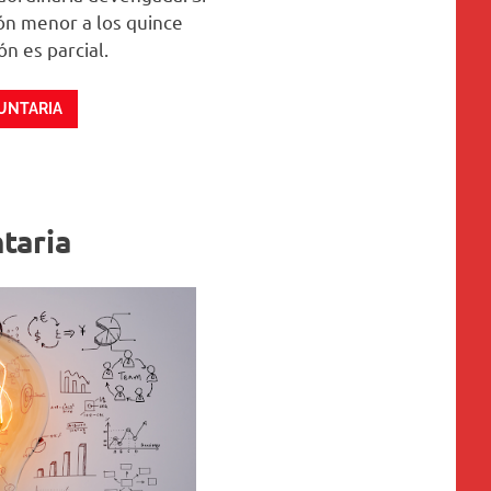
ón menor a los quince
ón es parcial.
UNTARIA
taria