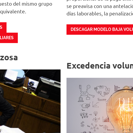
 puesto del mismo grupo
se preavisa con una antelaci
equivalente.
días laborables, la penalizaci
S
DESCAGAR MODELO BAJA VOL
LIARES
rzosa
Excedencia volun