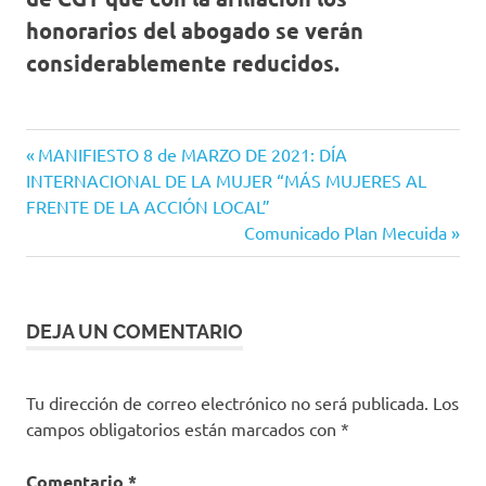
honorarios del abogado se verán
considerablemente reducidos.
Entrada
Navegación
MANIFIESTO 8 de MARZO DE 2021: DÍA
anterior:
INTERNACIONAL DE LA MUJER “MÁS MUJERES AL
de
FRENTE DE LA ACCIÓN LOCAL”
Siguiente
Comunicado Plan Mecuida
entradas
entrada:
DEJA UN COMENTARIO
Tu dirección de correo electrónico no será publicada.
Los
campos obligatorios están marcados con
*
Comentario
*