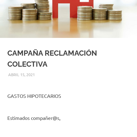
CAMPAÑA RECLAMACIÓN
COLECTIVA
ABRIL 15, 2021
ADMIN
COMUNICADOS
,
UNCATEGORIZED
GASTOS HIPOTECARIOS
Estimados compañer@s,