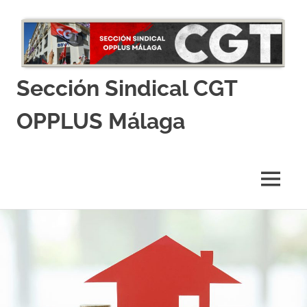
Sección Sindical CGT
OPPLUS Málaga
La
web
de
MENÚ
tu
comité
Saltar
de
empresa
al
contenido